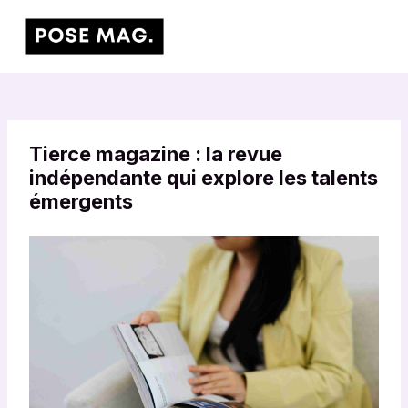
Aller
Main
au
Men
contenu
Tierce magazine : la revue
indépendante qui explore les talents
émergents