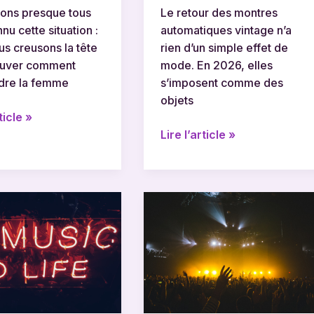
ons presque tous
Le retour des montres
nu cette situation :
automatiques vintage n’a
us creusons la tête
rien d’un simple effet de
ouver comment
mode. En 2026, elles
dre la femme
s’imposent comme des
objets
ticle »
Lire l’article »
Pourquoi
le
goosebumping
suscite-
t-
il
ation
autant