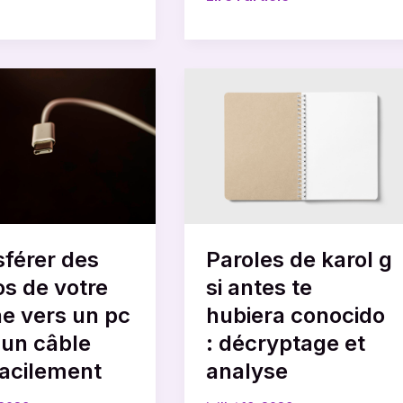
rer
Paroles
de
karol
g
si
antes
te
hubiera
férer des
Paroles de karol g
conocido
:
s de votre
si antes te
décryptage
e vers un pc
hubiera conocido
et
 un câble
: décryptage et
analyse
facilement
analyse
ent