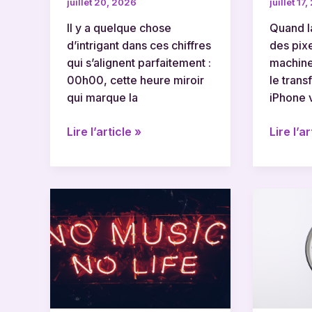
juillet 20, 2026
juillet 17
Il y a quelque chose
Quand l
d’intrigant dans ces chiffres
des pixe
qui s’alignent parfaitement :
machine
00h00, cette heure miroir
le trans
qui marque la
iPhone 
Lire l’article »
Lire l’ar
Paroles
Que
stand
signifie
by
l’heure
me
miroir
:
02h02
analyse
et
et
quels