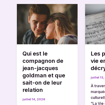
Qui
Les
est
paroles
le
de
compagnon
la
de
vie
jean-
en
jacques
rose
goldman
décryp
Qui est le
Les p
et
que
compagnon de
vie e
sait-
jean-jacques
décr
on
goldman et que
de
juillet 13
sait-on de leur
leur
À trave
relation
relation
marquée
culturel
juillet 14, 2026
“La Vie 