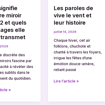
es
leur
ignifie
Les paroles de
histoire
re miroir
vive le vent et
et
2 et quels
leur histoire
ages elle
juillet 14, 2026
 transmet
Chaque hiver, cet air
folklore, chuchoté et
, 2026
chanté à travers les foyers,
e discrète des
irrigue les fêtes d’une
iroirs fascine par
émotion douce-amère,
acité à révéler des
reliant passé
s subtils dans le
ment du quotidien.
Lire l’article »
ticle »