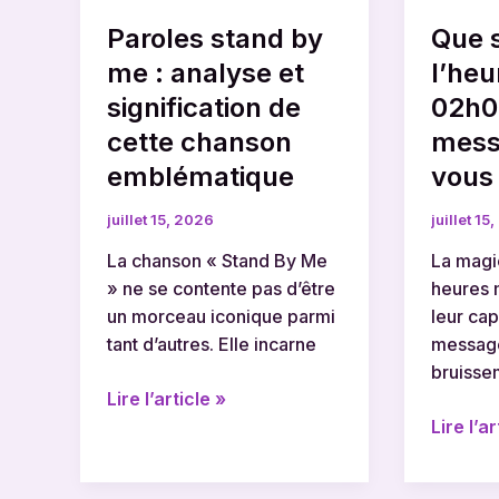
signification
messag
Paroles stand by
Que s
de
elle
cette
vous
me : analyse et
l’heu
chanson
transm
signification de
02h0
emblématique
cette chanson
mess
emblématique
vous
juillet 15, 2026
juillet 15
La chanson « Stand By Me
La magi
» ne se contente pas d’être
heures m
un morceau iconique parmi
leur cap
tant d’autres. Elle incarne
message
bruisse
Lire l’article »
Lire l’ar