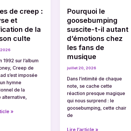
d’émotions
es de creep :
Pourquoi le
chez
n
les
se et
goosebumping
fans
fication de la
suscite-t-il autant
de
son culte
d’émotions chez
musique
les fans de
, 2026
musique
n 1992 sur l’album
oney, Creep de
juillet 20, 2026
ad s’est imposée
Dans l’intimité de chaque
un hymne
note, se cache cette
ionnel de la
réaction presque magique
alternative,
qui nous surprend : le
goosebumping, cette chair
ticle »
de
Lire l’article »