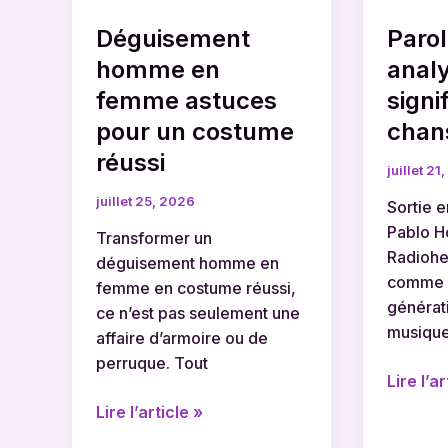
costume
de
Déguisement
Parol
réussi
la
chanso
homme en
analy
culte
femme astuces
signi
pour un costume
chan
réussi
juillet 21
juillet 25, 2026
Sortie e
Pablo H
Transformer un
Radiohe
déguisement homme en
comme 
femme en costume réussi,
générat
ce n’est pas seulement une
musique 
affaire d’armoire ou de
perruque. Tout
Lire l’ar
Lire l’article »