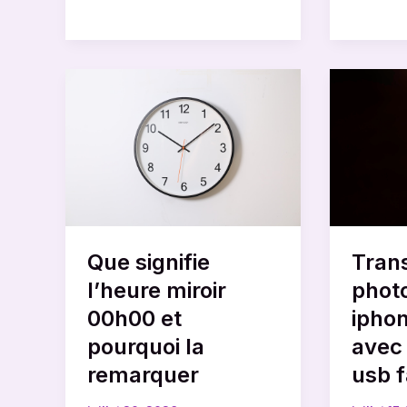
Que
Transfé
signifie
des
l’heure
photos
miroir
de
00h00
votre
et
iphone
pourquoi
vers
la
un
Que signifie
Trans
remarquer
pc
avec
l’heure miroir
photo
un
00h00 et
iphon
câble
pourquoi la
avec
usb
remarquer
usb 
facilem