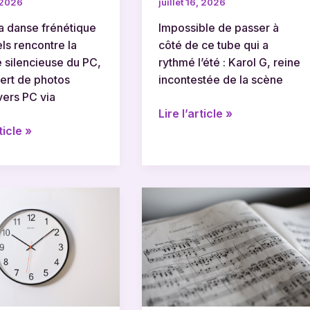
, 2026
juillet 16, 2026
a danse frénétique
Impossible de passer à
ls rencontre la
côté de ce tube qui a
 silencieuse du PC,
rythmé l’été : Karol G, reine
fert de photos
incontestée de la scène
vers PC via
Lire l’article »
ticle »
Les
paroles
de
vive
le
vent
et