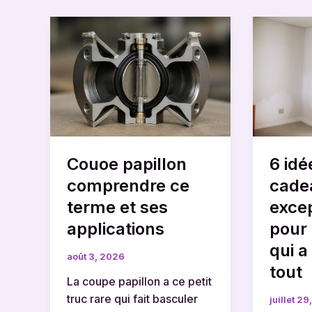
Couoe
6
papillon
idées
comprendre
de
ce
cadeau
terme
excepti
et
pour
ses
la
applications
femme
Couoe papillon
6 idé
qui
a
comprendre ce
cade
vraimen
terme et ses
exce
tout
applications
pour
qui a
août 3, 2026
tout
La coupe papillon a ce petit
truc rare qui fait basculer
juillet 2