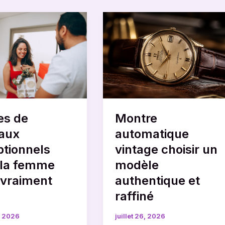
Montre
automatique
vintage
x
choisir
onnels
un
modèle
authentique
et
es de
Montre
raffiné
aux
automatique
t
ptionnels
vintage choisir un
 la femme
modèle
 vraiment
authentique et
raffiné
9, 2026
juillet 26, 2026