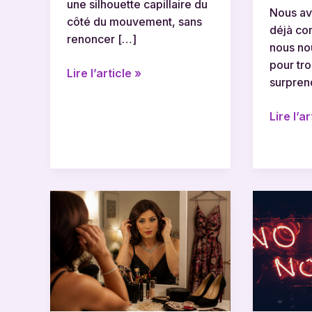
une silhouette capillaire du
Nous av
côté du mouvement, sans
déjà con
renoncer […]
nous no
pour tr
Lire l’article »
surpren
Lire l’ar
Déguisement
Paroles
homme
de
en
creep
femme
:
astuces
analyse
pour
et
un
signific