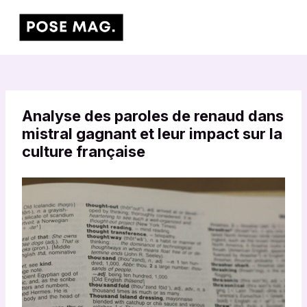
Aller
Main
au
Men
contenu
Analyse des paroles de renaud dans
mistral gagnant et leur impact sur la
culture française