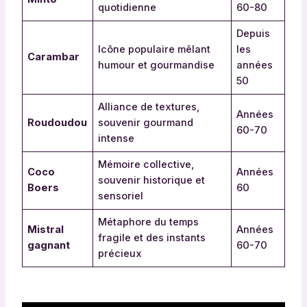
quotidienne
60-80
Depuis
Icône populaire mêlant
les
Carambar
humour et gourmandise
années
50
Alliance de textures,
Années
Roudoudou
souvenir gourmand
60-70
intense
Mémoire collective,
Coco
Années
souvenir historique et
Boers
60
sensoriel
Métaphore du temps
Mistral
Années
fragile et des instants
gagnant
60-70
précieux