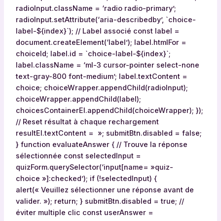
radioInput.className = ‘radio radio-primary’;
radioInput.setAttribute(‘aria-describedby’, `choice-
label-${index}`); // Label associé const label =
document.createElement(‘label’); label.htmlFor =
choiceId; label.id = `choice-label-${index}`;
label.className = ‘ml-3 cursor-pointer select-none
text-gray-800 font-medium’; label.textContent =
choice; choiceWrapper.appendChild(radioInput);
choiceWrapper.appendChild(label);
choicesContainerEl.appendChild(choiceWrapper); });
// Reset résultat à chaque rechargement
resultEl.textContent = »; submitBtn.disabled = false;
} function evaluateAnswer { // Trouve la réponse
sélectionnée const selectedInput =
quizForm.querySelector(‘input[name= »quiz-
choice »]:checked’); if (!selectedInput) {
alert(« Veuillez sélectionner une réponse avant de
valider. »); return; } submitBtn.disabled = true; //
éviter multiple clic const userAnswer =