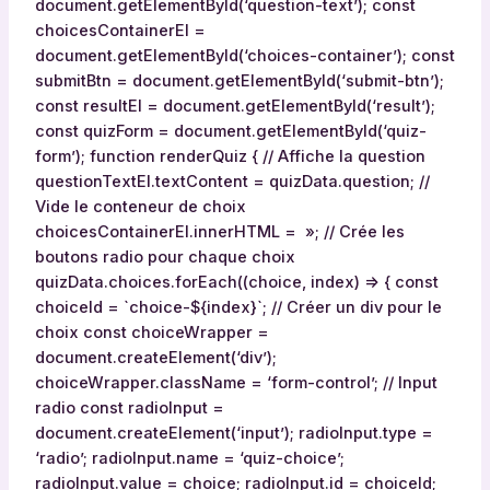
i
document.getElementById(‘question-text’); const
o
choicesContainerEl =
n
document.getElementById(‘choices-container’); const
n
submitBtn = document.getElementById(‘submit-btn’);
é
const resultEl = document.getElementById(‘result’);
e
const quizForm = document.getElementById(‘quiz-
form’); function renderQuiz { // Affiche la question
questionTextEl.textContent = quizData.question; //
Vide le conteneur de choix
choicesContainerEl.innerHTML = »; // Crée les
boutons radio pour chaque choix
quizData.choices.forEach((choice, index) => { const
choiceId = `choice-${index}`; // Créer un div pour le
choix const choiceWrapper =
document.createElement(‘div’);
choiceWrapper.className = ‘form-control’; // Input
radio const radioInput =
document.createElement(‘input’); radioInput.type =
‘radio’; radioInput.name = ‘quiz-choice’;
radioInput.value = choice; radioInput.id = choiceId;