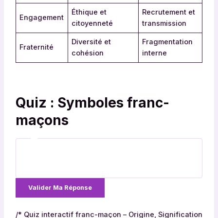
Éthique et
Recrutement et
Engagement
citoyenneté
transmission
Diversité et
Fragmentation
Fraternité
cohésion
interne
Quiz : Symboles franc-
maçons
Valider Ma Réponse
S
o
/* Quiz interactif franc-maçon – Origine, Signification