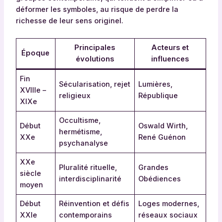
déformer les symboles, au risque de perdre la
richesse de leur sens originel.
Principales
Acteurs et
Époque
évolutions
influences
Fin
Sécularisation, rejet
Lumières,
XVIIIe –
religieux
République
XIXe
Occultisme,
Début
Oswald Wirth,
hermétisme,
XXe
René Guénon
psychanalyse
XXe
Pluralité rituelle,
Grandes
siècle
interdisciplinarité
Obédiences
moyen
Début
Réinvention et défis
Loges modernes,
XXIe
contemporains
réseaux sociaux