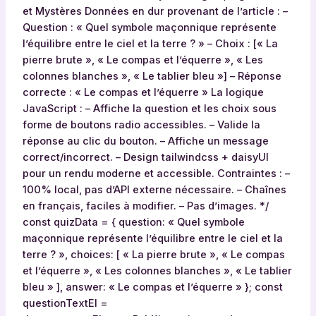
u
et Mystères Données en dur provenant de l’article : –
m
Question : « Quel symbole maçonnique représente
e
l’équilibre entre le ciel et la terre ? » – Choix : [« La
t
pierre brute », « Le compas et l’équerre », « Les
l
colonnes blanches », « Le tablier bleu »] – Réponse
a
correcte : « Le compas et l’équerre » La logique
r
JavaScript : – Affiche la question et les choix sous
é
forme de boutons radio accessibles. – Valide la
p
réponse au clic du bouton. – Affiche un message
o
correct/incorrect. – Design tailwindcss + daisyUI
n
pour un rendu moderne et accessible. Contraintes : –
s
100% local, pas d’API externe nécessaire. – Chaînes
e
en français, faciles à modifier. – Pas d’images. */
s
const quizData = { question: « Quel symbole
é
maçonnique représente l’équilibre entre le ciel et la
l
terre ? », choices: [ « La pierre brute », « Le compas
e
et l’équerre », « Les colonnes blanches », « Le tablier
c
bleu » ], answer: « Le compas et l’équerre » }; const
t
questionTextEl =