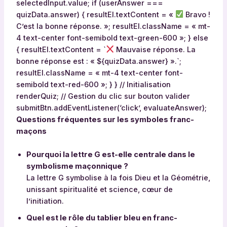
selectedInput.value; if (userAnswer ===
quizData.answer) { resultEl.textContent = «
Bravo !
C’est la bonne réponse. »; resultEl.className = « mt-
4 text-center font-semibold text-green-600 »; } else
{ resultEl.textContent = `
Mauvaise réponse. La
bonne réponse est : « ${quizData.answer} ».`;
resultEl.className = « mt-4 text-center font-
semibold text-red-600 »; } } // Initialisation
renderQuiz; // Gestion du clic sur bouton valider
submitBtn.addEventListener(‘click’, evaluateAnswer);
Questions fréquentes sur les symboles franc-
maçons
Pourquoi la lettre G est-elle centrale dans le
symbolisme maçonnique ?
La lettre G symbolise à la fois Dieu et la Géométrie,
unissant spiritualité et science, cœur de
l’initiation.
Quel est le rôle du tablier bleu en franc-