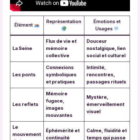
Représentation
Émotions et
Élément
Usages
Flux de vie et
Douceur
La Seine
mémoire
nostalgique, lien
collective
social et culturel
Connexions
Intimité,
Les ponts
symboliques
rencontres,
et pratiques
passages rituels
Mémoire
Mystère,
fugace,
Les reflets
émerveillement
images
visuel
mouvantes
Le
Éphémérité et
Calme, fluidité et
mouvement
continuité
temps qui passe