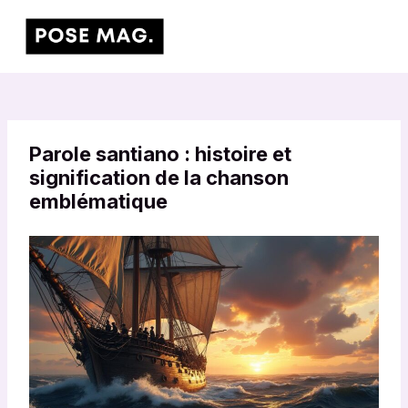
Aller
Main
au
Men
contenu
Parole santiano : histoire et
signification de la chanson
emblématique