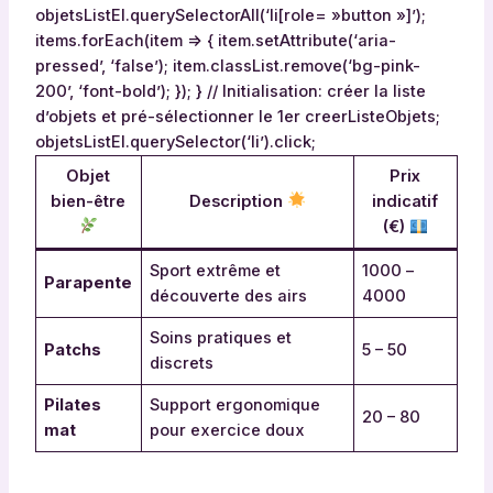
objetsListEl.querySelectorAll(‘li[role= »button »]’);
items.forEach(item => { item.setAttribute(‘aria-
pressed’, ‘false’); item.classList.remove(‘bg-pink-
200’, ‘font-bold’); }); } // Initialisation: créer la liste
d’objets et pré-sélectionner le 1er creerListeObjets;
objetsListEl.querySelector(‘li’).click;
Objet
Prix
bien-être
Description
indicatif
(€)
Sport extrême et
1000 –
Parapente
découverte des airs
4000
Soins pratiques et
Patchs
5 – 50
discrets
Pilates
Support ergonomique
20 – 80
mat
pour exercice doux