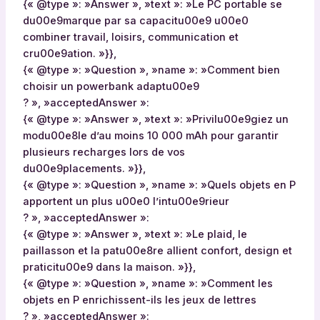
{« @type »: »Answer », »text »: »Le PC portable se
du00e9marque par sa capacitu00e9 u00e0
combiner travail, loisirs, communication et
cru00e9ation. »}},
{« @type »: »Question », »name »: »Comment bien
choisir un powerbank adaptu00e9
? », »acceptedAnswer »:
{« @type »: »Answer », »text »: »Privilu00e9giez un
modu00e8le d’au moins 10 000 mAh pour garantir
plusieurs recharges lors de vos
du00e9placements. »}},
{« @type »: »Question », »name »: »Quels objets en P
apportent un plus u00e0 l’intu00e9rieur
? », »acceptedAnswer »:
{« @type »: »Answer », »text »: »Le plaid, le
paillasson et la patu00e8re allient confort, design et
praticitu00e9 dans la maison. »}},
{« @type »: »Question », »name »: »Comment les
objets en P enrichissent-ils les jeux de lettres
? », »acceptedAnswer »: