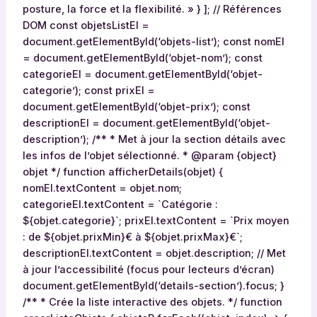
posture, la force et la flexibilité. » } ]; // Références
DOM const objetsListEl =
document.getElementById(‘objets-list’); const nomEl
= document.getElementById(‘objet-nom’); const
categorieEl = document.getElementById(‘objet-
categorie’); const prixEl =
document.getElementById(‘objet-prix’); const
descriptionEl = document.getElementById(‘objet-
description’); /** * Met à jour la section détails avec
les infos de l’objet sélectionné. * @param {object}
objet */ function afficherDetails(objet) {
nomEl.textContent = objet.nom;
categorieEl.textContent = `Catégorie :
${objet.categorie}`; prixEl.textContent = `Prix moyen
: de ${objet.prixMin}€ à ${objet.prixMax}€`;
descriptionEl.textContent = objet.description; // Met
à jour l’accessibilité (focus pour lecteurs d’écran)
document.getElementById(‘details-section’).focus; }
/** * Crée la liste interactive des objets. */ function