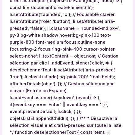
creerListeObjets { objetsP.forEach((objet, index) => {
const li = document.createElement(‘li’);
li.setAttribute(‘tabindex’, ‘0’); // Focusable clavier
li.setAttribute(‘role’, ‘button’); li.setAttribute(‘aria-
pressed’, ‘false’); li.className = ’rounded-md px-4
py-3 bg-white shadow hover:bg-pink-100 text-
purple-800 font-medium focus:outline-none
focus:ring-2 focus:ring-pink-400 cursor-pointer
select-none’; li.textContent = objet.nom; // Gestion
sélection par clic li.addEventListener(‘click’, => {
deselectionnerTout; li.setAttribute(‘aria-pressed’,
‘true’); li.classList.add(‘bg-pink-200’, ‘font-bold’);
afficherDetails(objet); }); // Gestion sélection par
clavier (Entrée ou Espace)
li.addEventListener(‘keydown’, (event) => {
if(event.key === ‘Enter’ || event.key === ‘ ‘) {
event.preventDefault; li.click; } });
objetsListEl.appendChild(li); }); } /** * Désactive la
sélection visuelle et d’aria-pressed sur toute la liste.
*/ function deselectionnerTout { const items =