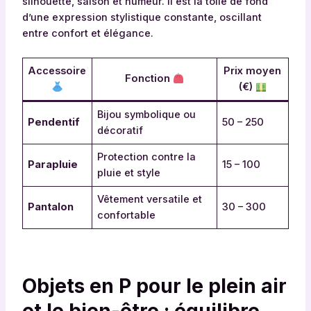
silhouette, saison et humeur. Il est la toile de fond
d’une expression stylistique constante, oscillant
entre confort et élégance.
Accessoire
Prix moyen
Fonction
(€)
Bijou symbolique ou
Pendentif
50 – 250
décoratif
Protection contre la
Parapluie
15 – 100
pluie et style
Vêtement versatile et
Pantalon
30 – 300
confortable
Objets en P pour le plein air
et le bien-être : équilibre