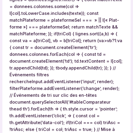
= donnees.colonnes.some(col =>
l[col].toLowerCase.includes(texte)); const
matchPlateforme = plateformeSel === » || l[« Plat-
forme »] === plateformeSel; return matchTexte &&
matchPlateforme; }); if(triCol) { lignes.sort((a,b) => {
const va = a[triCol], vb = b[triCol]; return (va>vb?1:va
{ const tr = document.createElement(‘tr’);
donnees.colonnes.forEach(col => { const td =
document.createElement(‘td’); td.textContent = l[col];
tr.appendChild(td); }); tbody.appendChild(tr); }); } //
Événements filtres
rechercheInput.addEventListener(‘input’, render);
filterPlateforme.addEventListener(‘change’, render);
// Événements de tri sur clic des en-têtes
document.querySelectorAll(‘#tableComparateur
thead th’).forEach(th => { th.style.cursor = ‘pointer’;
th.addEventListener(‘click’, => { const col =
th.getAttribute(‘data-col’); if(triCol === col) triAsc =
!triAsc; else { triCol = col; triAsc = true; } // Mise à