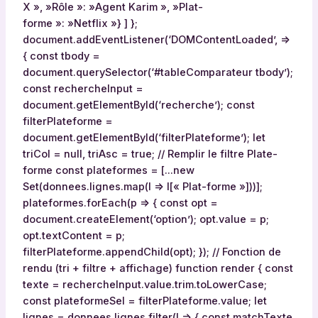
X », »Rôle »: »Agent Karim », »Plat-
forme »: »Netflix »} ] };
document.addEventListener(‘DOMContentLoaded’, =>
{ const tbody =
document.querySelector(‘#tableComparateur tbody’);
const rechercheInput =
document.getElementById(‘recherche’); const
filterPlateforme =
document.getElementById(‘filterPlateforme’); let
triCol = null, triAsc = true; // Remplir le filtre Plate-
forme const plateformes = […new
Set(donnees.lignes.map(l => l[« Plat-forme »]))];
plateformes.forEach(p => { const opt =
document.createElement(‘option’); opt.value = p;
opt.textContent = p;
filterPlateforme.appendChild(opt); }); // Fonction de
rendu (tri + filtre + affichage) function render { const
texte = rechercheInput.value.trim.toLowerCase;
const plateformeSel = filterPlateforme.value; let
lignes = donnees.lignes.filter(l => { const matchTexte