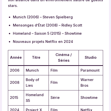
stars.
Munich (2006) – Steven Spielberg
Mensonges d’État (2008) – Ridley Scott
Homeland – Saison 5 (2015) – Showtime
Nouveaux projets Netflix en 2024
Cinéma /
Année
Titre
Studio
Séries
2006
Munich
Film
Paramount
Body of
Warner
2008
Film
Lies
Bros
Homeland
2015
Série
Showtime
S5
2024
Project X
Film
Netflix