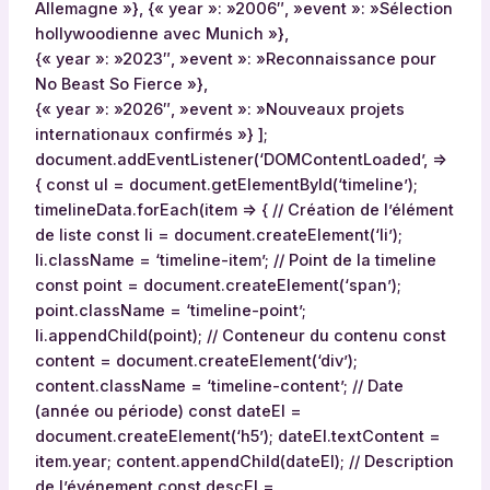
Allemagne »}, {« year »: »2006″, »event »: »Sélection
hollywoodienne avec Munich »},
{« year »: »2023″, »event »: »Reconnaissance pour
No Beast So Fierce »},
{« year »: »2026″, »event »: »Nouveaux projets
internationaux confirmés »} ];
document.addEventListener(‘DOMContentLoaded’, =>
{ const ul = document.getElementById(‘timeline’);
timelineData.forEach(item => { // Création de l’élément
de liste const li = document.createElement(‘li’);
li.className = ‘timeline-item’; // Point de la timeline
const point = document.createElement(‘span’);
point.className = ‘timeline-point’;
li.appendChild(point); // Conteneur du contenu const
content = document.createElement(‘div’);
content.className = ‘timeline-content’; // Date
(année ou période) const dateEl =
document.createElement(‘h5’); dateEl.textContent =
item.year; content.appendChild(dateEl); // Description
de l’événement const descEl =