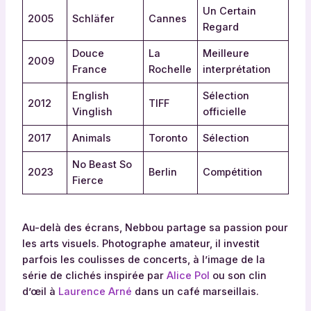
Un Certain
2005
Schläfer
Cannes
Regard
Douce
La
Meilleure
2009
France
Rochelle
interprétation
English
Sélection
2012
TIFF
Vinglish
officielle
2017
Animals
Toronto
Sélection
No Beast So
2023
Berlin
Compétition
Fierce
Au-delà des écrans, Nebbou partage sa passion pour
les arts visuels. Photographe amateur, il investit
parfois les coulisses de concerts, à l’image de la
série de clichés inspirée par
Alice Pol
ou son clin
d’œil à
Laurence Arné
dans un café marseillais.