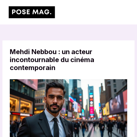
Aller
Main
au
Men
contenu
Mehdi Nebbou : un acteur
incontournable du cinéma
contemporain