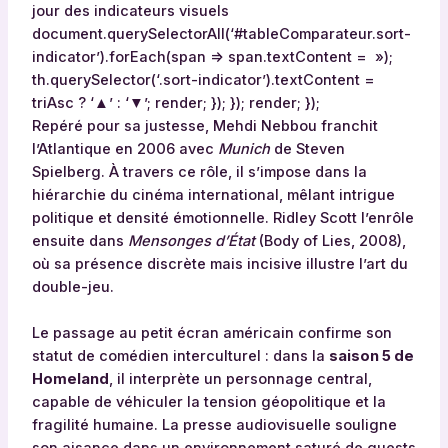
jour des indicateurs visuels
document.querySelectorAll(‘#tableComparateur.sort-
indicator’).forEach(span => span.textContent = »);
th.querySelector(‘.sort-indicator’).textContent =
triAsc ? ‘▲’ : ‘▼’; render; }); }); render; });
Repéré pour sa justesse, Mehdi Nebbou franchit
l’Atlantique en 2006 avec
Munich
de Steven
Spielberg. À travers ce rôle, il s’impose dans la
hiérarchie du cinéma international, mêlant intrigue
politique et densité émotionnelle. Ridley Scott l’enrôle
ensuite dans
Mensonges d’État
(Body of Lies, 2008),
où sa présence discrète mais incisive illustre l’art du
double-jeu.
Le passage au petit écran américain confirme son
statut de comédien interculturel : dans la
saison 5 de
Homeland
, il interprète un personnage central,
capable de véhiculer la tension géopolitique et la
fragilité humaine. La presse audiovisuelle souligne
son aisance dans un environnement saturé de guests