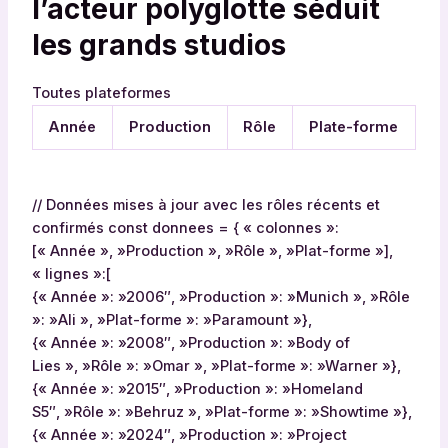
l’acteur polyglotte séduit
les grands studios
Toutes plateformes
Année
Production
Rôle
Plate-forme
// Données mises à jour avec les rôles récents et
confirmés const donnees = { « colonnes »:
[« Année », »Production », »Rôle », »Plat-forme »],
« lignes »:[
{« Année »: »2006″, »Production »: »Munich », »Rôle
»: »Ali », »Plat-forme »: »Paramount »},
{« Année »: »2008″, »Production »: »Body of
Lies », »Rôle »: »Omar », »Plat-forme »: »Warner »},
{« Année »: »2015″, »Production »: »Homeland
S5″, »Rôle »: »Behruz », »Plat-forme »: »Showtime »},
{« Année »: »2024″, »Production »: »Project