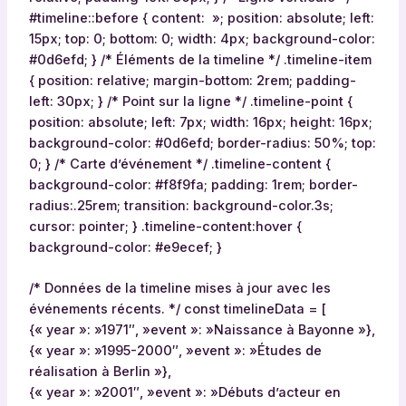
#timeline::before { content: »; position: absolute; left:
15px; top: 0; bottom: 0; width: 4px; background-color:
#0d6efd; } /* Éléments de la timeline */ .timeline-item
{ position: relative; margin-bottom: 2rem; padding-
left: 30px; } /* Point sur la ligne */ .timeline-point {
position: absolute; left: 7px; width: 16px; height: 16px;
background-color: #0d6efd; border-radius: 50%; top:
0; } /* Carte d’événement */ .timeline-content {
background-color: #f8f9fa; padding: 1rem; border-
radius:.25rem; transition: background-color.3s;
cursor: pointer; } .timeline-content:hover {
background-color: #e9ecef; }
/* Données de la timeline mises à jour avec les
événements récents. */ const timelineData = [
{« year »: »1971″, »event »: »Naissance à Bayonne »},
{« year »: »1995-2000″, »event »: »Études de
réalisation à Berlin »},
{« year »: »2001″, »event »: »Débuts d’acteur en