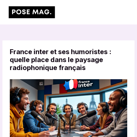
Aller
Main
au
Men
contenu
France inter et ses humoristes :
quelle place dans le paysage
radiophonique français