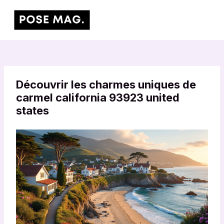
Aller
Main
au
Men
contenu
Découvrir les charmes uniques de
carmel california 93923 united
states