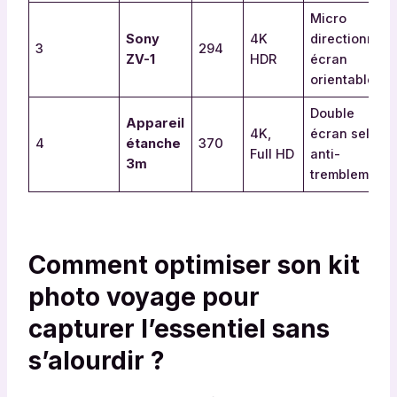
Micro
Sony
4K
directionnel,
3
294
ZV-1
HDR
écran
orientable
Double
Appareil
4K,
écran selfie,
4
étanche
370
Full HD
anti-
3m
tremblement
Comment optimiser son kit
photo voyage pour
capturer l’essentiel sans
s’alourdir ?