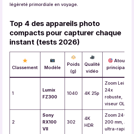
légèreté primordiale en voyage.
Top 4 des appareils photo
compacts pour capturer chaque
instant (tests 2026)
Atouts
Poids
Qualité
Classement
Modèle
principaux
(g)
vidéo
Zoom Leica
Lumix
24x
1
1040
4K 25p
FZ300
robuste,
viseur OLED
Sony
Zoom 24-
4K
2
RX100
302
200 mm, AF
HDR
VII
ultra-rapide