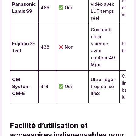
Pas
Panasonic
vidéo avec
486
Oui
d’obtu
Lumix S9
LUT temps
mécan
réel
Compact,
color
Fujifilm X-
science
Petite
438
Non
T50
avec
batter
capteur 40
Mpx
Capte
OM
Ultra-léger
limité 
System
414
Oui
tropicalisé
basse
OM-5
IP53
lumièr
Facilité d’utilisation et
accessoires indispensables pour