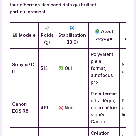
tour d’horizon des candidats qui brillent
particulièrement.
Atout
Modèle
Poids
Stabilisation
voyage
surve
(g)
(IBIS)
Polyvalent
plein
Sony α7C
Slot S
514
Oui
format,
II
uniqu
autofocus
pro
Plein format
ultra-léger,
Pas d’I
Canon
461
Non
colorimétrie
auton
EOS R8
signée
limité
Canon
Création