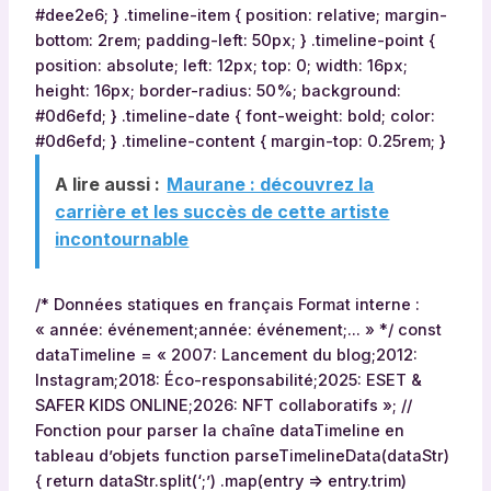
#dee2e6; } .timeline-item { position: relative; margin-
bottom: 2rem; padding-left: 50px; } .timeline-point {
position: absolute; left: 12px; top: 0; width: 16px;
height: 16px; border-radius: 50%; background:
#0d6efd; } .timeline-date { font-weight: bold; color:
#0d6efd; } .timeline-content { margin-top: 0.25rem; }
A lire aussi :
Maurane : découvrez la
carrière et les succès de cette artiste
incontournable
/* Données statiques en français Format interne :
« année: événement;année: événement;… » */ const
dataTimeline = « 2007: Lancement du blog;2012:
Instagram;2018: Éco-responsabilité;2025: ESET &
SAFER KIDS ONLINE;2026: NFT collaboratifs »; //
Fonction pour parser la chaîne dataTimeline en
tableau d’objets function parseTimelineData(dataStr)
{ return dataStr.split(‘;’) .map(entry => entry.trim)