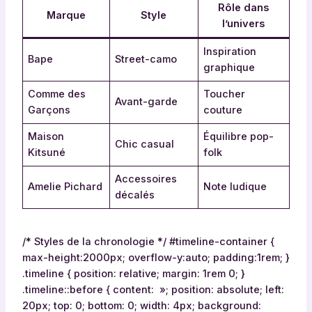
Rôle dans
Marque
Style
l’univers
Inspiration
Bape
Street-camo
graphique
Comme des
Toucher
Avant-garde
Garçons
couture
Maison
Équilibre pop-
Chic casual
Kitsuné
folk
Accessoires
Amelie Pichard
Note ludique
décalés
/* Styles de la chronologie */ #timeline-container {
max-height:2000px; overflow-y:auto; padding:1rem; }
.timeline { position: relative; margin: 1rem 0; }
.timeline::before { content: »; position: absolute; left:
20px; top: 0; bottom: 0; width: 4px; background: