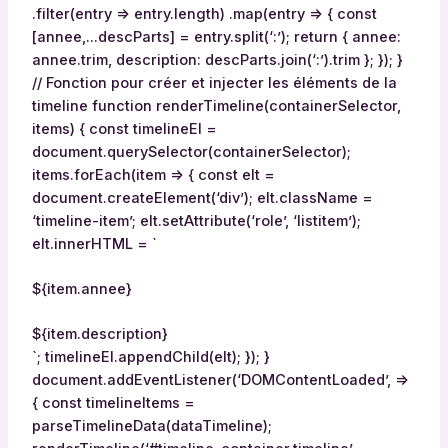
.filter(entry => entry.length) .map(entry => { const
[annee,…descParts] = entry.split(‘:’); return { annee:
annee.trim, description: descParts.join(‘:’).trim }; }); }
// Fonction pour créer et injecter les éléments de la
timeline function renderTimeline(containerSelector,
items) { const timelineEl =
document.querySelector(containerSelector);
items.forEach(item => { const elt =
document.createElement(‘div’); elt.className =
‘timeline-item’; elt.setAttribute(‘role’, ‘listitem’);
elt.innerHTML = `
${item.annee}
${item.description}
`; timelineEl.appendChild(elt); }); }
document.addEventListener(‘DOMContentLoaded’, =>
{ const timelineItems =
parseTimelineData(dataTimeline);