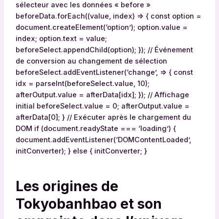
sélecteur avec les données « before »
beforeData.forEach((value, index) => { const option =
document.createElement(‘option’); option.value =
index; option.text = value;
beforeSelect.appendChild(option); }); // Événement
de conversion au changement de sélection
beforeSelect.addEventListener(‘change’, => { const
idx = parseInt(beforeSelect.value, 10);
afterOutput.value = afterData[idx]; }); // Affichage
initial beforeSelect.value = 0; afterOutput.value =
afterData[0]; } // Exécuter après le chargement du
DOM if (document.readyState === ‘loading’) {
document.addEventListener(‘DOMContentLoaded’,
initConverter); } else { initConverter; }
Les origines de
Tokyobanhbao et son