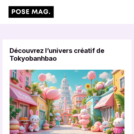
Aller
Main
au
Men
contenu
Découvrez l’univers créatif de
Tokyobanhbao