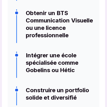
Comprendre le parcours général et les
compétences nécessaires pour devenir
Obtenir un BTS
web designer.
Communication Visuelle
ou une licence
professionnelle
Acquérir une base solide en design
graphique et communication visuelle,
Intégrer une école
souvent via un BTS ou une licence.
spécialisée comme
Gobelins ou Hétic
Poursuivre sa formation dans une école
reconnue pour renforcer ses
Construire un portfolio
compétences techniques et créatives.
solide et diversifié