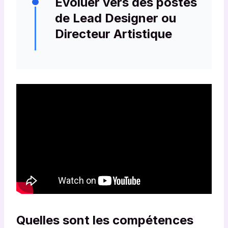
Évoluer vers des postes
développement front-end.
de Lead Designer ou
Directeur Artistique
Prendre des responsabilités
managériales et stratégiques en pilotant
des équipes et des projets créatifs.
Quelles sont les compétences