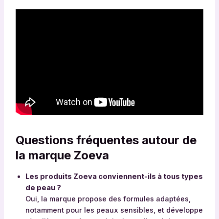
:
M
a
r
q
u
e
,
P
r
i
x
Questions fréquentes autour de
m
o
la marque Zoeva
y
e
Les produits Zoeva conviennent-ils à tous types
n
de peau ?
,
Oui, la marque propose des formules adaptées,
Q
notamment pour les peaux sensibles, et développe