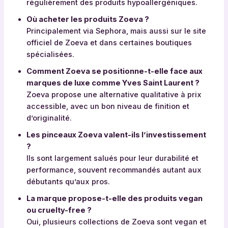
u
régulièrement des produits hypoallergéniques.
a
Où acheter les produits Zoeva ?
l
Principalement via Sephora, mais aussi sur le site
i
officiel de Zoeva et dans certaines boutiques
t
spécialisées.
é
d
Comment Zoeva se positionne-t-elle face aux
e
marques de luxe comme Yves Saint Laurent ?
s
Zoeva propose une alternative qualitative à prix
p
accessible, avec un bon niveau de finition et
r
d’originalité.
o
Les pinceaux Zoeva valent-ils l’investissement
d
?
u
Ils sont largement salués pour leur durabilité et
i
performance, souvent recommandés autant aux
t
débutants qu’aux pros.
s
La marque propose-t-elle des produits vegan
,
ou cruelty-free ?
D
Oui, plusieurs collections de Zoeva sont vegan et
i