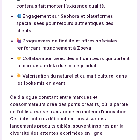
contenus fait monter l’exigence qualité.
o
n
Engagement sur Sephora et plateformes
p
spécialisées pour retours authentiques des
l
clients.
u
Programmes de fidélité et offres spéciales,
s
renforçant l’attachement à Zoeva.
i
e
Collaboration avec des influenceurs qui portent
u
la marque au-delà du simple produit.
r
Valorisation du naturel et du multiculturel dans
s
les looks mis en avant.
c
r
Ce dialogue constant entre marques et
i
consommateurs crée des ponts créatifs, où la parole
t
de l’utilisateur se transforme en moteur d’innovation.
è
Ces interactions débouchent aussi sur des
r
lancements produits ciblés, souvent inspirés par la
e
diversité des attentes exprimées en ligne.
s