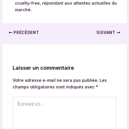
cruelty-free, répondant aux attentes actuelles du
v
marché.
e
r
s
i
PRÉCÉDENT
SUIVANT
t
é
g
a
m
Laisser un commentaire
m
e
Votre adresse e-mail ne sera pas publiée.
Les
,
champs obligatoires sont indiqués avec
*
I
m
Écrivez
p
ici…
a
c
t