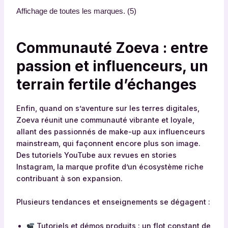
r
Affichage de toutes les marques. (5)
q
u
e
Communauté Zoeva : entre
s
passion et influenceurs, un
d
e
terrain fertile d’échanges
m
a
Enfin, quand on s’aventure sur les terres digitales,
q
Zoeva réunit une communauté vibrante et loyale,
u
allant des passionnés de make-up aux influenceurs
i
mainstream, qui façonnent encore plus son image.
l
Des tutoriels YouTube aux revues en stories
l
Instagram, la marque profite d’un écosystème riche
a
contribuant à son expansion.
g
e
Plusieurs tendances et enseignements se dégagent :
s
e
Tutoriels et démos produits : un flot constant de
l