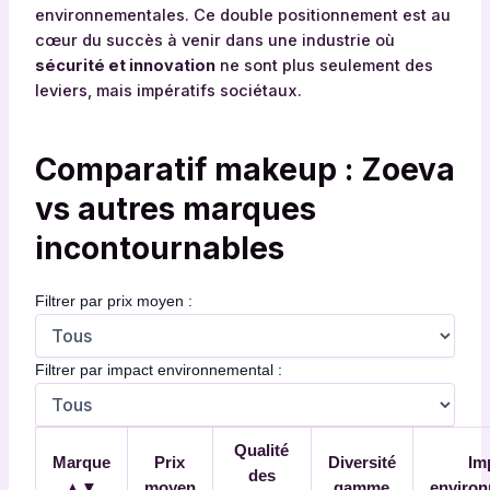
environnementales. Ce double positionnement est au
cœur du succès à venir dans une industrie où
sécurité et innovation
ne sont plus seulement des
leviers, mais impératifs sociétaux.
Comparatif makeup : Zoeva
vs autres marques
incontournables
Filtrer par prix moyen :
Filtrer par impact environnemental :
T
Qualité
Marque
Prix
Diversité
Im
a
des
▲▼
moyen
gamme
environ
b