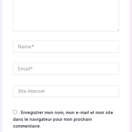
e
n
v
i
r
o
n
Name*
n
e
m
Email*
e
n
t
Site
a
Internet
l
Enregistrer mon nom, mon e-mail et mon site
dans le navigateur pour mon prochain
commentaire.