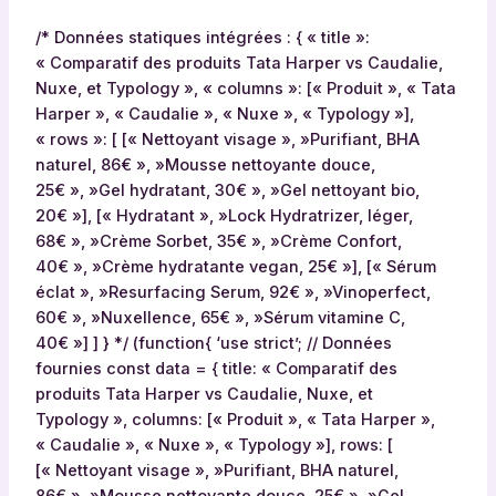
f
p
/* Données statiques intégrées : { « title »:
r
« Comparatif des produits Tata Harper vs Caudalie,
é
Nuxe, et Typology », « columns »: [« Produit », « Tata
s
Harper », « Caudalie », « Nuxe », « Typology »],
e
« rows »: [ [« Nettoyant visage », »Purifiant, BHA
n
naturel, 86€ », »Mousse nettoyante douce,
t
25€ », »Gel hydratant, 30€ », »Gel nettoyant bio,
a
20€ »], [« Hydratant », »Lock Hydratrizer, léger,
n
68€ », »Crème Sorbet, 35€ », »Crème Confort,
t
40€ », »Crème hydratante vegan, 25€ »], [« Sérum
l
éclat », »Resurfacing Serum, 92€ », »Vinoperfect,
e
60€ », »Nuxellence, 65€ », »Sérum vitamine C,
s
40€ »] ] } */ (function{ ‘use strict’; // Données
c
fournies const data = { title: « Comparatif des
a
produits Tata Harper vs Caudalie, Nuxe, et
r
Typology », columns: [« Produit », « Tata Harper »,
a
« Caudalie », « Nuxe », « Typology »], rows: [
c
[« Nettoyant visage », »Purifiant, BHA naturel,
t
86€ », »Mousse nettoyante douce, 25€ », »Gel