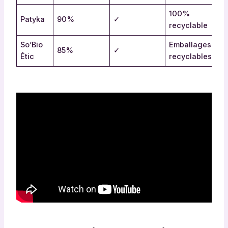
100%
Patyka
90%
✓
recyclable
So’Bio
Emballages
85%
✓
Étic
recyclables