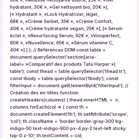
é
hydratant, 30€ », »Gel nettoyant bio, 20€ »],
r
[« Hydratant », »Lock Hydratrizer, léger,
i
68€ », »Crème Sorbet, 35€ », »Crème Confort,
s
40€ », »Crème hydratante vegan, 25€ »], [« Sérum
t
éclat », »Resurfacing Serum, 92€ », »Vinoperfect,
i
60€ », »Nuxellence, 65€ », »Sérum vitamine C,
q
40€ »] ] }; // Références DOM const table =
u
document.querySelector(‘section[aria-
e
label= »Comparatif des produits Tata Harper »]
s
table’); const thead = table.querySelector(‘thead tr’);
d
const tbody = table.querySelector(‘tbody’); const
e
filterInput = document.getElementById(‘filterInput’); //
s
Création des en-têtes function
p
createHeaders(columns) { thead.innerHTML = »;
r
columns.forEach(col => { const th =
o
document.createElement(‘th’); th.setAttribute(‘scope’,
d
‘col’); th.className = ‘border border-gray-300 bg-
u
indigo-50 text-indigo-900 px-4 py-2 text-left sticky
i
top-0 z-10’; th.textContent = col;