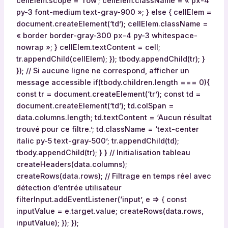
cellElem.scope = ‘row’; cellElem.className = « px-4
s
py-3 font-medium text-gray-900 »; } else { cellElem =
à
document.createElement(‘td’); cellElem.className =
C
« border border-gray-300 px-4 py-3 whitespace-
a
nowrap »; } cellElem.textContent = cell;
u
tr.appendChild(cellElem); }); tbody.appendChild(tr); }
d
}); // Si aucune ligne ne correspond, afficher un
a
message accessible if(tbody.children.length === 0){
l
const tr = document.createElement(‘tr’); const td =
i
document.createElement(‘td’); td.colSpan =
e
data.columns.length; td.textContent = ‘Aucun résultat
,
trouvé pour ce filtre.’; td.className = ‘text-center
N
italic py-5 text-gray-500’; tr.appendChild(td);
u
tbody.appendChild(tr); } } // Initialisation tableau
x
createHeaders(data.columns);
e
createRows(data.rows); // Filtrage en temps réel avec
e
détection d’entrée utilisateur
t
filterInput.addEventListener(‘input’, e => { const
T
inputValue = e.target.value; createRows(data.rows,
y
inputValue); }); });