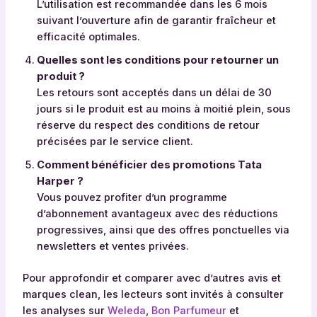
L’utilisation est recommandée dans les 6 mois
i
suivant l’ouverture afin de garantir fraîcheur et
e
efficacité optimales.
s
Quelles sont les conditions pour retourner un
n
produit ?
e
Les retours sont acceptés dans un délai de 30
t
jours si le produit est au moins à moitié plein, sous
t
réserve du respect des conditions de retour
o
précisées par le service client.
y
a
Comment bénéficier des promotions Tata
n
Harper ?
t
Vous pouvez profiter d’un programme
v
d’abonnement avantageux avec des réductions
i
progressives, ainsi que des offres ponctuelles via
s
newsletters et ventes privées.
a
g
Pour approfondir et comparer avec d’autres avis et
e
marques clean, les lecteurs sont invités à consulter
,
les analyses sur
Weleda
,
Bon Parfumeur
et