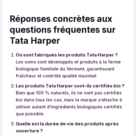
p
o
l
Réponses concrètes aux
o
questions fréquentes sur
g
y
Tata Harper
p
o
Où sont fabriqués les produits Tata Harper ?
u
Les soins sont développés et produits à la ferme
r
biologique familiale du Vermont, garantissant
l
fraîcheur et contrôle qualité maximal.
e
s
Les produits Tata Harper sont-ils certifiés bio ?
c
Bien que 100 % naturels, ils ne sont pas certifiés
a
bio dans tous les cas, mais la marque s’attache à
t
utiliser autant d’ingrédients biologiques certifiés
é
que possible.
g
Quelle est la durée de vie des produits après
o
ouverture ?
r