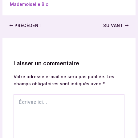
h
Mademoiselle Bio
.
y
d
r
PRÉCÉDENT
SUIVANT
a
t
a
n
t
Laisser un commentaire
e
t
Votre adresse e-mail ne sera pas publiée.
Les
s
champs obligatoires sont indiqués avec
*
é
r
Écrivez
u
ici…
m
é
c
l
a