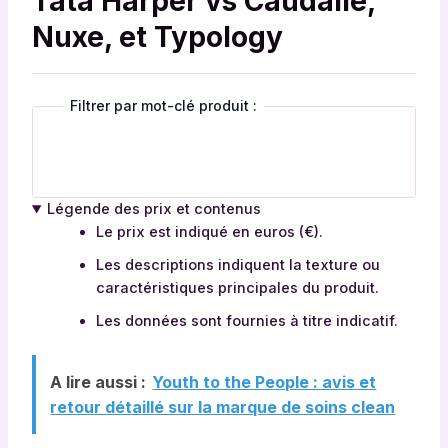
Tata Harper vs Caudalie,
Nuxe, et Typology
T
Filtrer par mot-clé produit :
a
b
l
e
a
Légende des prix et contenus
u
Le prix est indiqué en euros (€).
i
Les descriptions indiquent la texture ou
n
caractéristiques principales du produit.
t
e
Les données sont fournies à titre indicatif.
r
a
A lire aussi :
Youth to the People : avis et
c
retour détaillé sur la marque de soins clean
t
i