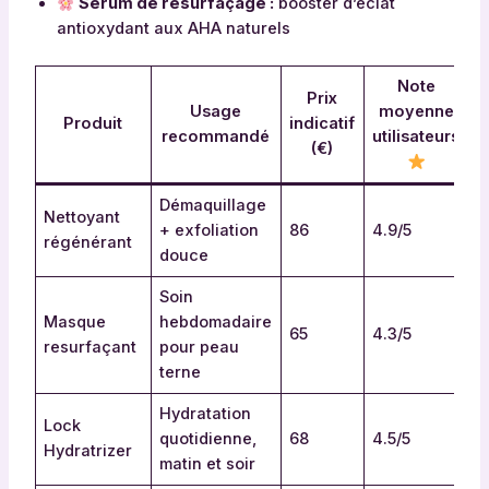
Sérum de resurfaçage :
booster d’éclat
antioxydant aux AHA naturels
Note
Prix
Usage
moyenne
Produit
indicatif
recommandé
utilisateurs
(€)
Démaquillage
Nettoyant
+ exfoliation
86
4.9/5
régénérant
douce
Soin
Masque
hebdomadaire
65
4.3/5
resurfaçant
pour peau
terne
Hydratation
Lock
quotidienne,
68
4.5/5
Hydratrizer
matin et soir