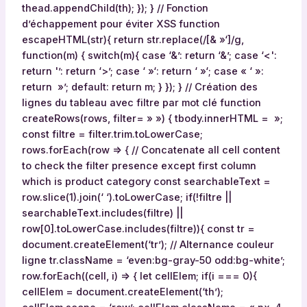
t
thead.appendChild(th); }); } // Fonction
s
d’échappement pour éviter XSS function
T
escapeHTML(str){ return str.replace(/[& »‘]/g,
a
function(m) { switch(m){ case ‘&’: return ‘&’; case ‘<':
t
return '’: return ‘>’; case ‘ »‘: return ‘ »‘; case « ‘ »:
a
return »’; default: return m; } }); } // Création des
H
lignes du tableau avec filtre par mot clé function
a
createRows(rows, filter= » ») { tbody.innerHTML = »;
r
const filtre = filter.trim.toLowerCase;
p
rows.forEach(row => { // Concatenate all cell content
e
to check the filter presence except first column
r
which is product category const searchableText =
c
row.slice(1).join(‘ ‘).toLowerCase; if(!filtre ||
o
searchableText.includes(filtre) ||
m
row[0].toLowerCase.includes(filtre)){ const tr =
p
document.createElement(‘tr’); // Alternance couleur
a
ligne tr.className = ‘even:bg-gray-50 odd:bg-white’;
r
row.forEach((cell, i) => { let cellElem; if(i === 0){
é
cellElem = document.createElement(‘th’);
e