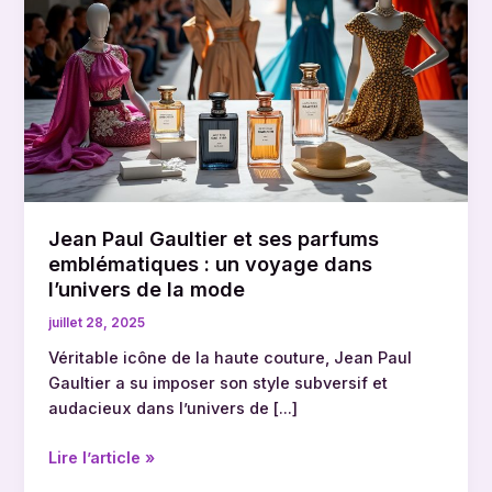
Gaultier
et
ses
parfums
emblématiques
:
un
voyage
dans
Jean Paul Gaultier et ses parfums
l’univers
emblématiques : un voyage dans
de
l’univers de la mode
la
mode
juillet 28, 2025
Véritable icône de la haute couture, Jean Paul
Gaultier a su imposer son style subversif et
audacieux dans l’univers de […]
Lire l’article »