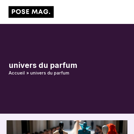
Aller
Main
au
Men
contenu
univers du parfum
Accueil
univers du parfum
Jean
Paul