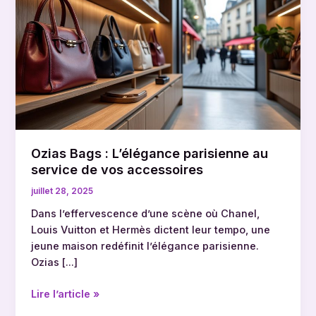
:
L’élégance
parisienne
au
service
de
vos
accessoires
Ozias Bags : L’élégance parisienne au
service de vos accessoires
juillet 28, 2025
Dans l’effervescence d’une scène où Chanel,
Louis Vuitton et Hermès dictent leur tempo, une
jeune maison redéfinit l’élégance parisienne.
Ozias […]
Lire l’article »