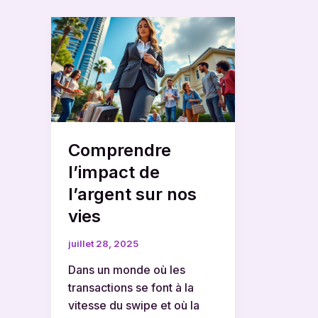
Comprendre
l’impact
de
l’argent
sur
nos
vies
Comprendre
l’impact de
l’argent sur nos
vies
juillet 28, 2025
Dans un monde où les
transactions se font à la
vitesse du swipe et où la