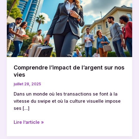
de
l’argent
sur
nos
vies
Comprendre l’impact de l’argent sur nos
vies
juillet 28, 2025
Dans un monde où les transactions se font à la
vitesse du swipe et où la culture visuelle impose
ses […]
Lire l’article »