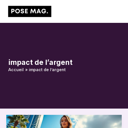
Aller
Main
au
Men
contenu
impact de l’argent
Accueil
impact de l’argent
Comprendre
l’impact