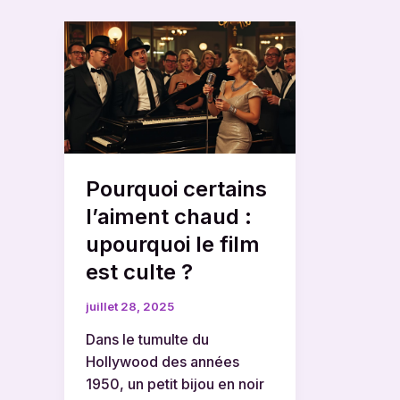
Pourquoi
certains
l’aiment
chaud
:
upourquoi
le
Pourquoi certains
film
est
l’aiment chaud :
culte
upourquoi le film
?
est culte ?
juillet 28, 2025
Dans le tumulte du
Hollywood des années
1950, un petit bijou en noir