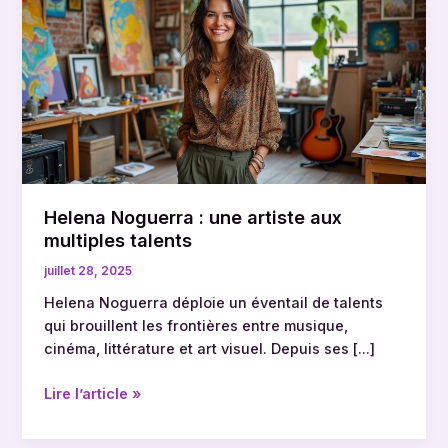
:
une
artiste
aux
multiples
talents
Helena Noguerra : une artiste aux
multiples talents
juillet 28, 2025
Helena Noguerra déploie un éventail de talents
qui brouillent les frontières entre musique,
cinéma, littérature et art visuel. Depuis ses […]
Lire l’article »